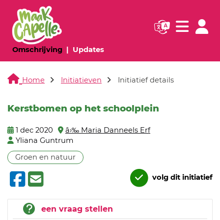
Navigatie websi
Navigatie
(huidige pagina)
(huidige pagina)
Omschrijving
Updates
Home
Initiatieven
Initiatief details
Kerstbomen op het schoolplein
1 dec 2020
â›‰ Maria Danneels Erf
Yliana Guntrum
Groen en natuur
volg dit initiatief
een vraag stellen