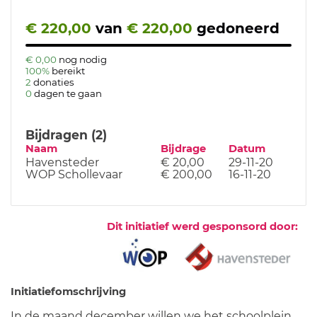
€ 220,00
van
€ 220,00
gedoneerd
€ 0,00
nog nodig
100%
bereikt
2
donaties
0
dagen te gaan
Bijdragen (2)
Naam
Bijdrage
Datum
Havensteder
€ 20,00
29-11-20
WOP Schollevaar
€ 200,00
16-11-20
Dit initiatief werd gesponsord door:
Initiatiefomschrijving
In de maand december willen we het schoolplein