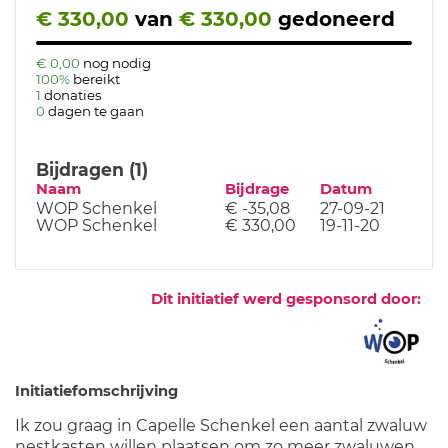
€ 330,00
van
€ 330,00
gedoneerd
€ 0,00
nog nodig
100%
bereikt
1
donaties
0
dagen te gaan
Bijdragen (1)
Naam
Bijdrage
Datum
WOP Schenkel
€ -35,08
27-09-21
WOP Schenkel
€ 330,00
19-11-20
Dit initiatief werd gesponsord door:
Initiatiefomschrijving
Ik zou graag in Capelle Schenkel een aantal zwaluw
nestkasten willen plaatsen om zo meer zwaluwen