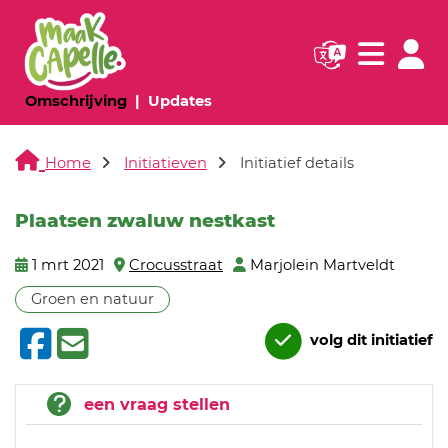
Navigatie websi
Navigatie
(huidige pagina)
(huidige pagina)
Omschrijving
Updates
Home
Initiatieven
Initiatief details
Plaatsen zwaluw nestkast
1 mrt 2021
Crocusstraat
Marjolein Martveldt
Groen en natuur
volg dit initiatief
een vraag stellen