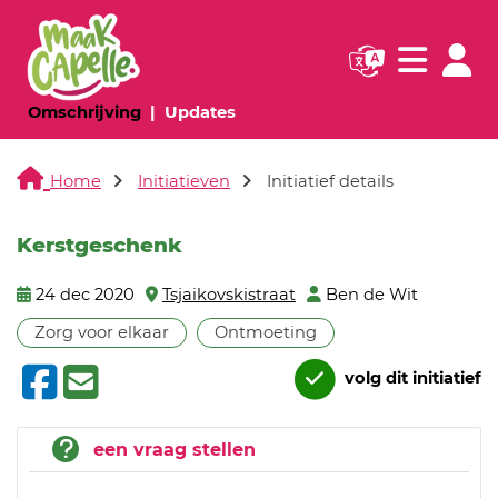
Navigatie websi
Navigatie
(huidige pagina)
(huidige pagina)
Omschrijving
Updates
Home
Initiatieven
Initiatief details
Kerstgeschenk
24 dec 2020
Tsjaikovskistraat
Ben de Wit
Zorg voor elkaar
Ontmoeting
volg dit initiatief
een vraag stellen