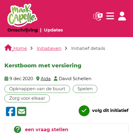
Navigatie websi
Navigatie
(huidige pagina)
(huidige pagina)
Omschrijving
Updates
Home
Initiatieven
Initiatief details
Kerstboom met versiering
9 dec 2020
Aïda
David Schellen
Opknappen van de buurt
Spelen
Zorg voor elkaar
volg dit initiatief
een vraag stellen