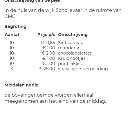
Omschrijving van de plek
In de huis van de wijk Schollevaar in de ruimte van
CMC
Begroting
Aantal
Prijs p/s
Omschrijving
10
€ 13,86
Sint cadeau
10
€ 1,00
mandarijn
10
€ 2,00
chocoladeletter
10
€ 1,00
Kruidnootjes
10
€ 1,00
puntzakjes
3
€ 25,00
vrijwilligers vergoeding
Middelen nodig
de boven genoemde worden allemaal
meegenomen aan het eind van de middag.