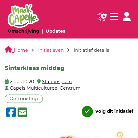
Navigatie websi
Navigatie
(huidige pagina)
(huidige pagina)
Omschrijving
Updates
Home
Initiatieven
Initiatief details
Sinterklaas middag
2 dec 2020
Stationsplein
Capels Multicultureel Centrum
Ontmoeting
volg dit initiatief