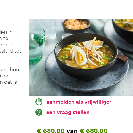
den in
n te
er per
ltijd tot
koken hou
n een
 dat is
aanmelden als vrijwilliger
een vraag stellen
€ 680,00
van
€ 680,00