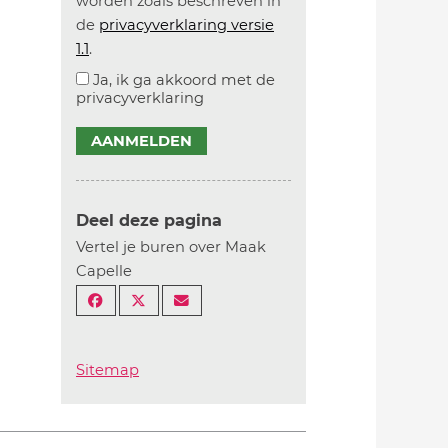
worden zoals beschreven in
de
privacyverklaring versie
1.1
.
Ja, ik ga akkoord met de
privacyverklaring
AANMELDEN
Deel deze pagina
Vertel je buren over Maak
Capelle
Sitemap