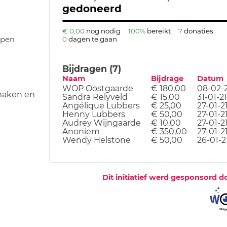
gedoneerd
€ 0,00
nog nodig
100%
bereikt
7
donaties
epen
0
dagen te gaan
Bijdragen (7)
Naam
Bijdrage
Datum
WOP Oostgaarde
€ 180,00
08-02-2
maken en
Sandra Relyveld
€ 15,00
31-01-21
Angélique Lubbers
€ 25,00
27-01-2
Henny Lubbers
€ 50,00
27-01-2
Audrey Wijngaarde
€ 10,00
27-01-2
Anoniem
€ 350,00
27-01-2
Wendy Helstone
€ 50,00
26-01-2
Dit initiatief werd gesponsord d