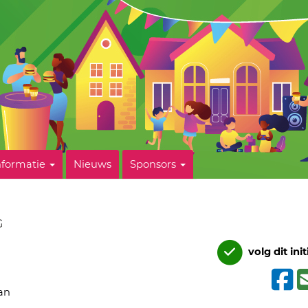
nformatie
Nieuws
Sponsors
G
volg dit init
an