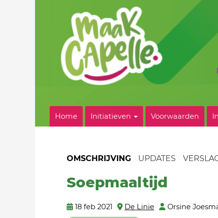
Home
Initiatieven
Voorwaarden
I
OMSCHRIJVING
UPDATES
VERSLA
Soepmaaltijd
18 feb 2021
De Linie
Orsine Joesm