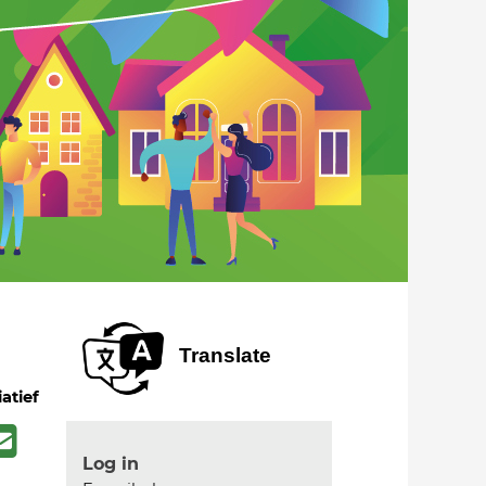
Translate
iatief
Log in