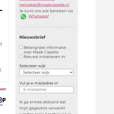
helpdesk@maakcapelle.nl
Je kunt ons ook bereiken via
Whatsapp
!
Nieuwsbrief
1
Belangrijke informatie
over Maak Capelle
1
Aanvinken om belangrijke informatie over maakca
Aanvinken om informatie 
Nieuwe initiatieven in:
1
1
Selecteer wijk
1
1
Vul je e-mailadres in
oor:
Ik ga ermee akkoord dat
mijn gegevens verwerkt