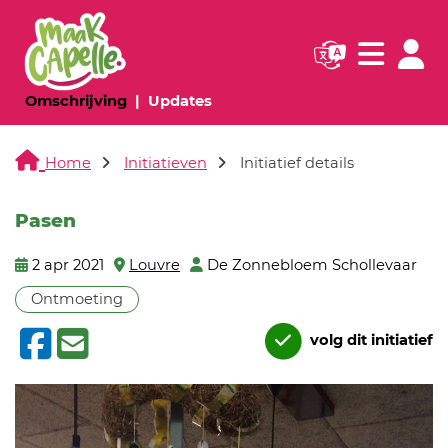
Navigatie websi
Navigatie
(huidige pagina)
(huidige pagina)
Omschrijving
Updates
Home
Initiatieven
Initiatief details
Pasen
2 apr 2021
Louvre
De Zonnebloem Schollevaar
Ontmoeting
volg dit initiatief