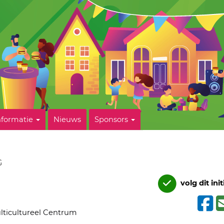
nformatie
Nieuws
Sponsors
G
volg dit init
lticultureel Centrum