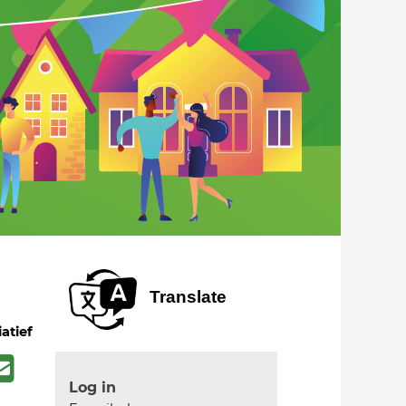
Translate
iatief
Log in