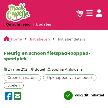
Navigatie websi
Navigatie
(huidige pagina)
(huidige pagina)
Omschrijving
Updates
Home
Initiatieven
Initiatief details
Fleurig en schoon fietspad-looppad-
speelplek
24 mei 2021
Bugel
Sophia Ahluwalia
Groen en natuur
Opknappen van de buurt
Spelen
volg dit initiatief