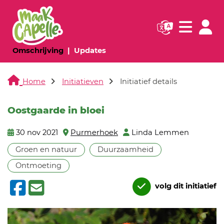
Navigatie websi
Navigatie
(huidige pagina)
(huidige pagina)
Omschrijving
Updates
Home
Initiatieven
Initiatief details
Oostgaarde in bloei
30 nov 2021
Purmerhoek
Linda Lemmen
Groen en natuur
Duurzaamheid
Ontmoeting
volg dit initiatief