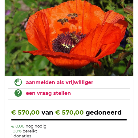
aanmelden als vrijwilliger
een vraag stellen
€ 570,00
van
€ 570,00
gedoneerd
€ 0,00
nog nodig
100%
bereikt
1
donaties