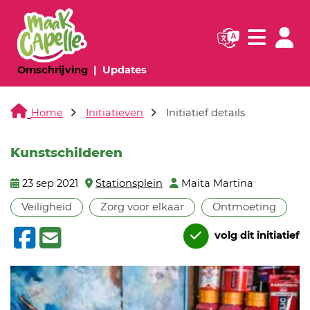
Navigatie websi
Navigatie
(huidige pagina)
(huidige pagina)
Omschrijving
Updates
Home
Initiatieven
Initiatief details
Kunstschilderen
23 sep 2021
Stationsplein
Maita Martina
Veiligheid
Zorg voor elkaar
Ontmoeting
volg dit initiatief