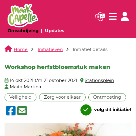
Navigatie websi
Navigatie
(huidige pagina)
(huidige pagina)
Omschrijving
Updates
Home
Initiatieven
Initiatief details
Workshop herfstbloemstuk maken
14 okt 2021 t/m 21 oktober 2021
Stationsplein
Maita Martina
Veiligheid
Zorg voor elkaar
Ontmoeting
volg dit initiatief