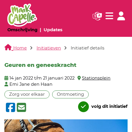
Navigatie websi
Navigatie
(huidige pagina)
(huidige pagina)
Omschrijving
Updates
Home
Initiatieven
Initiatief details
Geuren en geneeskracht
14 jan 2022 t/m 21 januari 2022
Stationsplein
Emi Jane den Haan
Zorg voor elkaar
Ontmoeting
volg dit initiatief