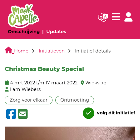
Navigatie websi
Navigatie
(huidige pagina)
(huidige pagina)
Omschrijving
Updates
Home
Initiatieven
Initiatief details
Christmas Beauty Special
4 mrt 2022 t/m 17 maart 2022
Wiekslag
I am Wiebers
Zorg voor elkaar
Ontmoeting
volg dit initiatief