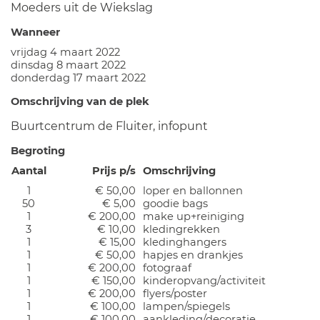
Moeders uit de Wiekslag
Wanneer
vrijdag 4 maart 2022
dinsdag 8 maart 2022
donderdag 17 maart 2022
Omschrijving van de plek
Buurtcentrum de Fluiter, infopunt
Begroting
Aantal
Prijs p/s
Omschrijving
1
€ 50,00
loper en ballonnen
50
€ 5,00
goodie bags
1
€ 200,00
make up+reiniging
3
€ 10,00
kledingrekken
1
€ 15,00
kledinghangers
1
€ 50,00
hapjes en drankjes
1
€ 200,00
fotograaf
1
€ 150,00
kinderopvang/activiteit
1
€ 200,00
flyers/poster
1
€ 100,00
lampen/spiegels
1
€ 100,00
aankleding/decoratie