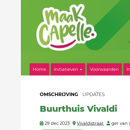
Home
Initiatieven
Voorwaarden
I
OMSCHRIJVING
UPDATES
Buurthuis Vivaldi
29 dec 2023
Vivaldistraat
ger van