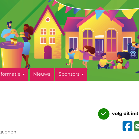
nformatie
Nieuws
Sponsors
volg dit init
 geenen