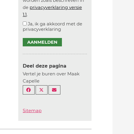
worden zoals beschreven in
de
privacyverklaring versie
1.1
.
Ja, ik ga akkoord met de
privacyverklaring
AANMELDEN
Deel deze pagina
Vertel je buren over Maak
Capelle
Sitemap