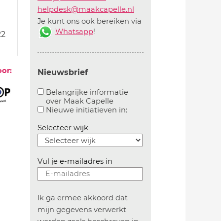
helpdesk@maakcapelle.nl
Je kunt ons ook bereiken via
Whatsapp
!
22
oor:
Nieuwsbrief
Belangrijke informatie
over Maak Capelle
Aanvinken om belangrijke informatie over maakca
Aanvinken om informatie 
Nieuwe initiatieven in:
Selecteer wijk
Vul je e-mailadres in
Ik ga ermee akkoord dat
mijn gegevens verwerkt