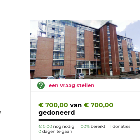
een vraag stellen
€ 700,00
van
€ 700,00
gedoneerd
n
€ 0,00
nog nodig
100%
bereikt
1
donaties
0
dagen te gaan