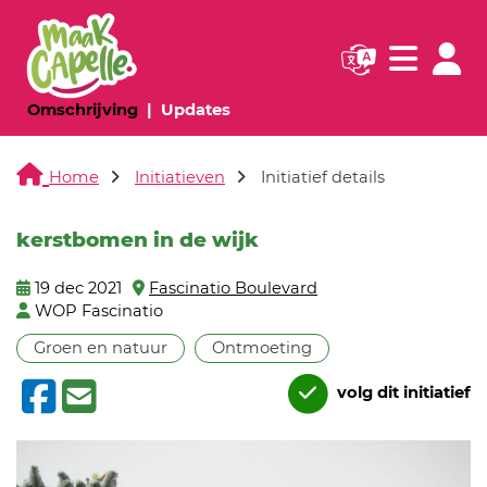
Navigatie websi
Navigatie
(huidige pagina)
(huidige pagina)
Omschrijving
Updates
Home
Initiatieven
Initiatief details
kerstbomen in de wijk
19 dec 2021
Fascinatio Boulevard
WOP Fascinatio
Groen en natuur
Ontmoeting
volg dit initiatief