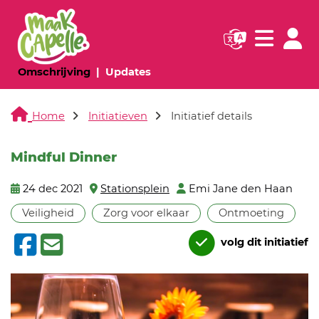
Navigatie websi
Navigatie
(huidige pagina)
(huidige pagina)
Omschrijving
Updates
Home
Initiatieven
Initiatief details
Mindful Dinner
24 dec 2021
Stationsplein
Emi Jane den Haan
Veiligheid
Zorg voor elkaar
Ontmoeting
volg dit initiatief