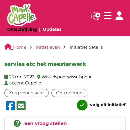
Navigatie websi
Navigatie
(huidige pagina)
(huidige pagina)
Omschrijving
Updates
Home
Initiatieven
Initiatief details
servies etc het meesterwerk
25 mrt 2022
Wisselspoorwisselspoor
accent Capelle
Zorg voor elkaar
Ontmoeting
volg dit initiatief
een vraag stellen