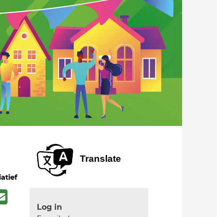
Translate
iatief
Log in