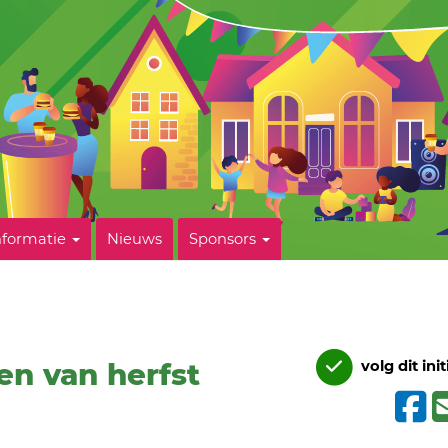
nformatie
Nieuws
Sponsors
n van herfst
volg dit init