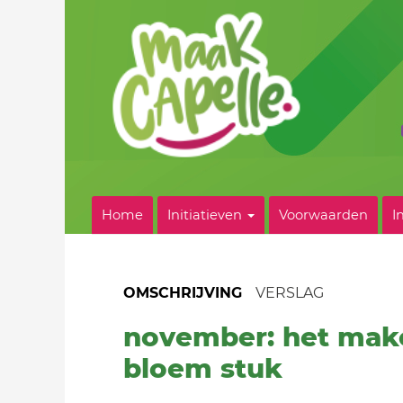
Home
Initiatieven
Voorwaarden
I
OMSCHRIJVING
VERSLAG
november: het make
bloem stuk