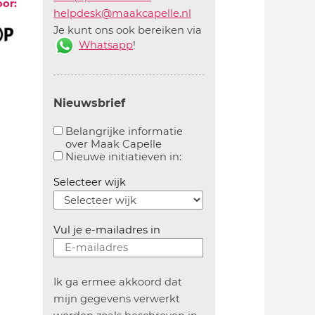
oor:
helpdesk@maakcapelle.nl
Je kunt ons ook bereiken via
Whatsapp
!
Nieuwsbrief
Belangrijke informatie
over Maak Capelle
Aanvinken om belangrijke informatie over maakca
Aanvinken om informatie 
Nieuwe initiatieven in:
Selecteer wijk
Vul je e-mailadres in
Ik ga ermee akkoord dat
mijn gegevens verwerkt