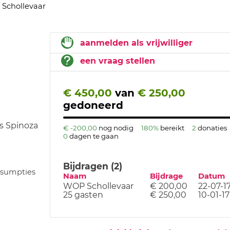
Schollevaar
aanmelden als vrijwilliger
een vraag stellen
€ 450,00
van
€ 250,00
gedoneerd
is Spinoza
€ -200,00
nog nodig
180%
bereikt
2
donaties
0
dagen te gaan
Bijdragen (2)
nsumpties
Naam
Bijdrage
Datum
WOP Schollevaar
€ 200,00
22-07-1
25 gasten
€ 250,00
10-01-17