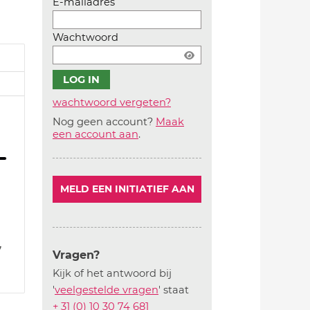
E-mailadres
Wachtwoord
wachtwoord vergeten?
Nog geen account?
Maak
Account
een account aan
.
aanmaken
MELD EEN INITIATIEF AAN
7
Vragen?
Kijk of het antwoord bij
'
veelgestelde vragen
' staat
+ 31 (0) 10 30 74 681