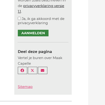
worden zoals beschreven in
de
privacyverklaring versie
1.1
.
Ja, ik ga akkoord met de
privacyverklaring
AANMELDEN
Deel deze pagina
Vertel je buren over Maak
Capelle
Sitemap