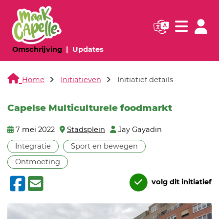
Navigatie websi
Navigatie
(huidige pagina)
(huidige pagina)
Omschrijving
Updates
Home
Initiatieven
Initiatief details
Capelse Multiculturele foodmarkt
7 mei 2022
Stadsplein
Jay Gayadin
Integratie
Sport en bewegen
Ontmoeting
volg dit initiatief