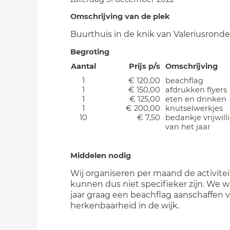
Omschrijving van de plek
Buurthuis in de knik van Valeriusronde
Begroting
Aantal
Prijs p/s
Omschrijving
1
€ 120,00
beachflag
1
€ 150,00
afdrukken flyers
1
€ 125,00
eten en drinken
1
€ 200,00
knutselwerkjes
10
€ 7,50
bedankje vrijwill
van het jaar
Middelen nodig
Wij organiseren per maand de activitei
kunnen dus niet specifieker zijn. We wi
jaar graag een beachflag aanschaffen 
herkenbaarheid in de wijk.