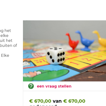
ng het
 elke
uit het
buiten of
. Elke
een vraag stellen
€ 670,00
van
€ 670,00