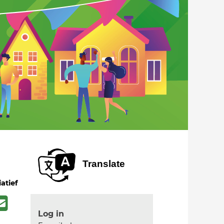
Translate
iatief
Log in