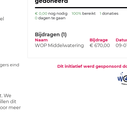
gedoneerd
€ 0,00
nog nodig
100%
bereikt
1
donaties
0
dagen te gaan
el
Bijdragen (1)
Naam
Bijdrage
Dat
WOP Middelwatering
€ 670,00
09-0
igers eind
Dit initiatief werd gesponsord d
t. We
llen dit
voor meer