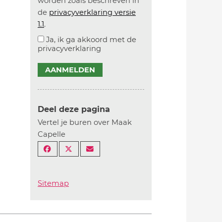
worden zoals beschreven in
de
privacyverklaring versie
1.1
.
Ja, ik ga akkoord met de
privacyverklaring
AANMELDEN
Deel deze pagina
Vertel je buren over Maak
Capelle
Sitemap