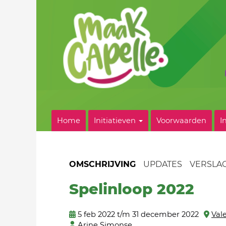
Home
Initiatieven
Voorwaarden
I
OMSCHRIJVING
UPDATES
VERSLA
Spelinloop 2022
5 feb 2022 t/m 31 december 2022
Val
Arine Simonse