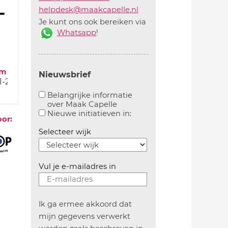
helpdesk@maakcapelle.nl
Je kunt ons ook bereiken via
Whatsapp
!
um
Nieuwsbrief
1-22
Belangrijke informatie
over Maak Capelle
Aanvinken om belangrijke informatie over maakca
Aanvinken om informatie 
Nieuwe initiatieven in:
oor:
Selecteer wijk
Vul je e-mailadres in
Ik ga ermee akkoord dat
mijn gegevens verwerkt