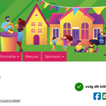
nformatie
Nieuws
Sponsors
G
volg dit init
eriusrondeel