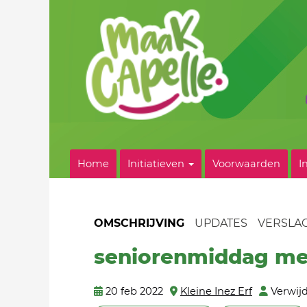
Home
Initiatieven
Voorwaarden
I
OMSCHRIJVING
UPDATES
VERSLA
seniorenmiddag me
20 feb 2022
Kleine Inez Erf
Verwij