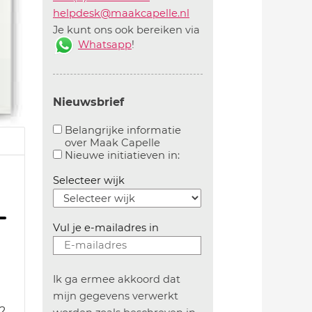
helpdesk@maakcapelle.nl
Je kunt ons ook bereiken via
Whatsapp
!
Nieuwsbrief
Belangrijke informatie
over Maak Capelle
Aanvinken om belangrijke informatie over maakca
Aanvinken om informatie 
Nieuwe initiatieven in:
Selecteer wijk
Vul je e-mailadres in
Ik ga ermee akkoord dat
mijn gegevens verwerkt
2