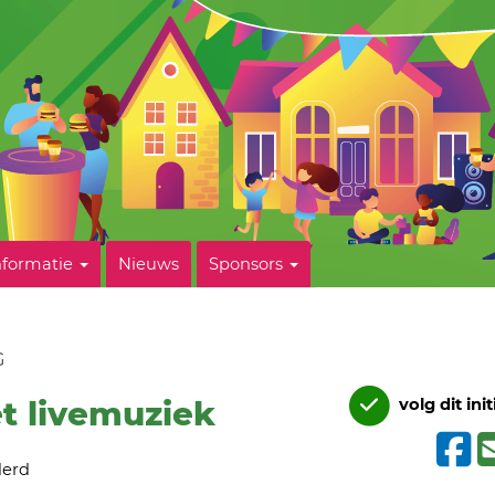
nformatie
Nieuws
Sponsors
G
t livemuziek
volg dit init
derd