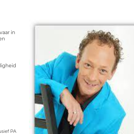
vaar in
en
ligheid
usief PA