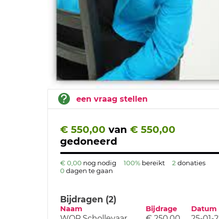
een vraag stellen
€ 550,00
van
€ 550,00
gedoneerd
€ 0,00
nog nodig
100%
bereikt
2
donaties
0
dagen te gaan
Bijdragen (2)
Naam
Bijdrage
Datum
WOP Schollevaar
€ 250,00
25-01-2