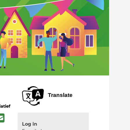
Translate
iatief
Log in