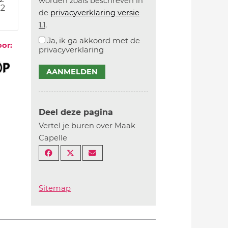
worden zoals beschreven in
22
de
privacyverklaring versie
1.1
.
Ja, ik ga akkoord met de
oor:
privacyverklaring
AANMELDEN
Deel deze pagina
Vertel je buren over Maak
Capelle
Sitemap