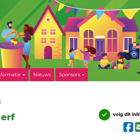
nformatie
Nieuws
Sponsors
G
erf
volg dit init
g