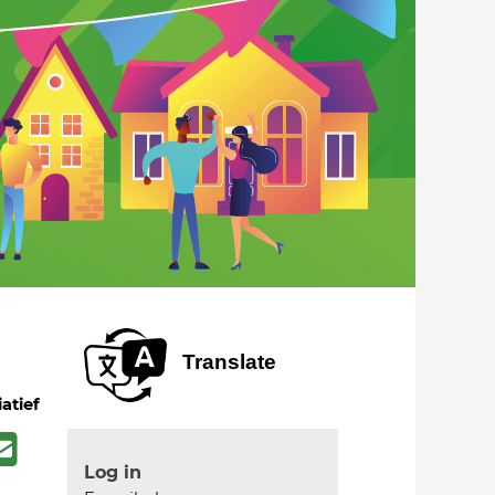
Translate
iatief
Log in