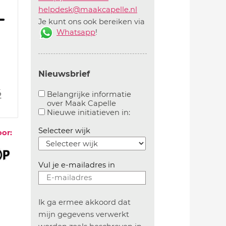
helpdesk@maakcapelle.nl
Je kunt ons ook bereiken via
Whatsapp
!
Nieuwsbrief
2
Belangrijke informatie
2
over Maak Capelle
Aanvinken om belangrijke informatie over maakca
Aanvinken om informatie 
Nieuwe initiatieven in:
Selecteer wijk
oor:
Vul je e-mailadres in
Ik ga ermee akkoord dat
mijn gegevens verwerkt