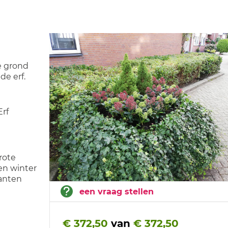
de grond
e erf.
Erf
rote
en winter
lanten
een vraag stellen
€ 372,50
van
€ 372,50