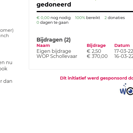
gedoneerd
d
€ 0,00
nog nodig
100%
bereikt
2
donaties
0
dagen te gaan
zomer)
lunch
Bijdragen (2)
Naam
Bijdrage
Datum
Eigen bijdrage
€ 2,50
17-03-2
WOP Schollevaar
€ 370,00
16-03-2
zen nu
 ook
Dit initiatief werd gesponsord d
r dan