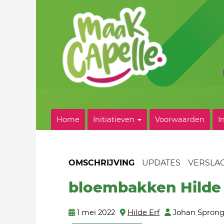
Home
Initiatieven
Voorwaarden
I
OMSCHRIJVING
UPDATES
VERSLA
bloembakken Hilde 
1 mei 2022
Hilde Erf
Johan Spron