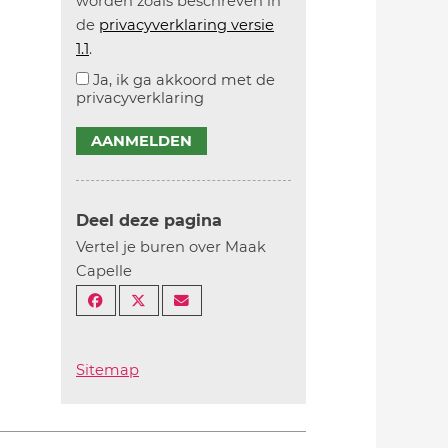
worden zoals beschreven in
de
privacyverklaring versie
1.1
.
Ja, ik ga akkoord met de
privacyverklaring
AANMELDEN
Deel deze pagina
Vertel je buren over Maak
Capelle
Sitemap