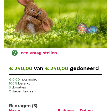
een vraag stellen
€ 240,00
van
€ 240,00
gedoneerd
€ 0,00
nog nodig
100%
bereikt
3
donaties
0
dagen te gaan
Bijdragen (3)
Naam
Bijdrage
Datum