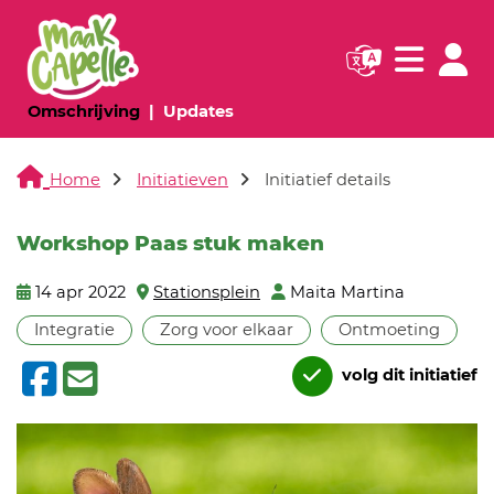
Navigatie websi
Navigatie
(huidige pagina)
(huidige pagina)
Omschrijving
Updates
Home
Initiatieven
Initiatief details
Workshop Paas stuk maken
14 apr 2022
Stationsplein
Maita Martina
Integratie
Zorg voor elkaar
Ontmoeting
volg dit initiatief