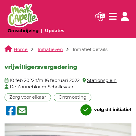
Navigatie websi
Navigatie
(huidige pagina)
(huidige pagina)
Omschrijving
Updates
Home
Initiatieven
Initiatief details
vrijwilligersvergadering
10 feb 2022 t/m 16 februari 2022
Stationsplein
De Zonnebloem Schollevaar
Zorg voor elkaar
Ontmoeting
volg dit initiatief