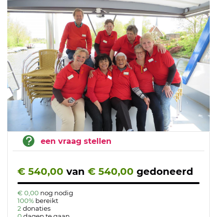
een vraag stellen
€ 540,00
van
€ 540,00
gedoneerd
€ 0,00
nog nodig
100%
bereikt
2
donaties
0
dagen te gaan