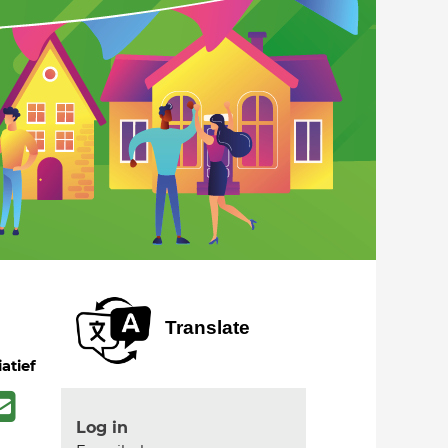
Translate
iatief
Log in