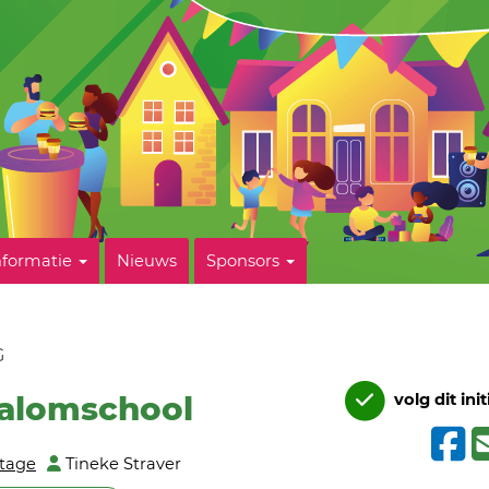
nformatie
Nieuws
Sponsors
G
jalomschool
volg dit init
tage
Tineke Straver