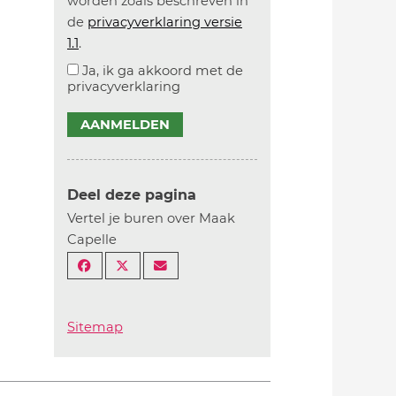
worden zoals beschreven in
de
privacyverklaring versie
1.1
.
Ja, ik ga akkoord met de
privacyverklaring
AANMELDEN
Deel deze pagina
Vertel je buren over Maak
Capelle
Sitemap