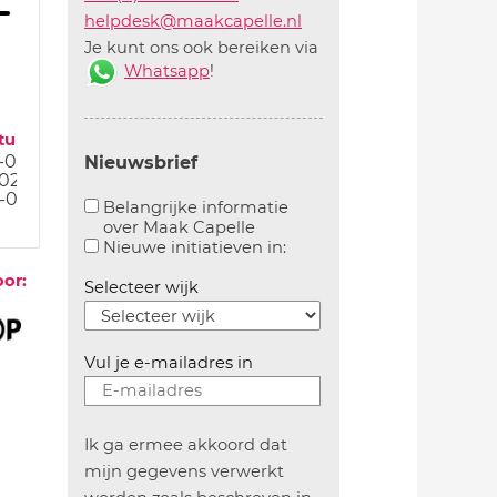
helpdesk@maakcapelle.nl
Je kunt ons ook bereiken via
Whatsapp
!
tum
-03-22
Nieuwsbrief
-02-22
-02-22
Belangrijke informatie
over Maak Capelle
Aanvinken om belangrijke informatie over maakca
Aanvinken om informatie 
Nieuwe initiatieven in:
oor:
Selecteer wijk
Vul je e-mailadres in
Ik ga ermee akkoord dat
mijn gegevens verwerkt