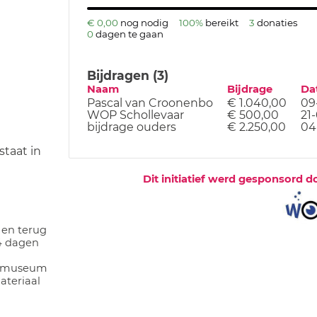
€ 0,00
nog nodig
100%
bereikt
3
donaties
0
dagen te gaan
Bijdragen (3)
Naam
Bijdrage
Da
Pascal van Croonenbo
€ 1.040,00
09
WOP Schollevaar
€ 500,00
21
bijdrage ouders
€ 2.250,00
04
taat in
Dit initiatief werd gesponsord d
 en terug
4 dagen
ijmuseum
teriaal