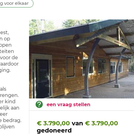
g voor elkaar
est,
n op
lopen
iteiten
 voor de
waardoor
ging.
als
brengen.
er kind
een vraag stellen
elijk aan
eer
e bedrag.
€ 3.790,00
van
€ 3.790,00
lijven
gedoneerd