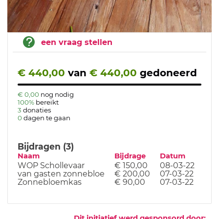
een vraag stellen
€ 440,00
van
€ 440,00
gedoneerd
€ 0,00
nog nodig
100%
bereikt
3
donaties
0
dagen te gaan
Bijdragen (3)
Naam
Bijdrage
Datum
WOP Schollevaar
€ 150,00
08-03-22
van gasten zonnebloe
€ 200,00
07-03-22
Zonnebloemkas
€ 90,00
07-03-22
Dit initiatief werd gesponsord door: