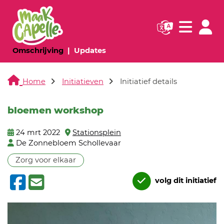
Navigatie websi
Navigatie
(huidige pagina)
(huidige pagina)
Omschrijving
Updates
Home
Initiatieven
Initiatief details
bloemen workshop
24 mrt 2022
Stationsplein
De Zonnebloem Schollevaar
Zorg voor elkaar
volg dit initiatief