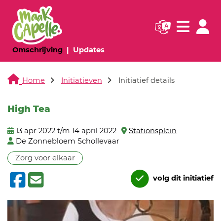
Navigatie websi
Navigatie
(huidige pagina)
(huidige pagina)
Omschrijving
Updates
Home
Initiatieven
Initiatief details
High Tea
13 apr 2022 t/m 14 april 2022
Stationsplein
De Zonnebloem Schollevaar
Zorg voor elkaar
volg dit initiatief