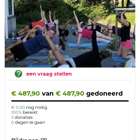
een vraag stellen
€ 487,90
van
€ 487,90
gedoneerd
€ 0,00
nog nodig
100%
bereikt
3
donaties
0
dagen te gaan