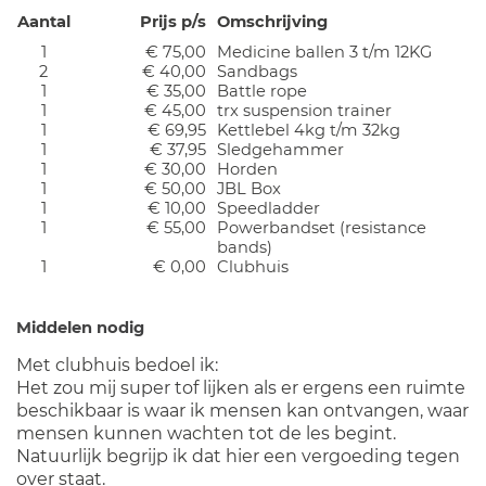
Aantal
Prijs p/s
Omschrijving
1
€ 75,00
Medicine ballen 3 t/m 12KG
2
€ 40,00
Sandbags
1
€ 35,00
Battle rope
1
€ 45,00
trx suspension trainer
1
€ 69,95
Kettlebel 4kg t/m 32kg
1
€ 37,95
Sledgehammer
1
€ 30,00
Horden
1
€ 50,00
JBL Box
1
€ 10,00
Speedladder
1
€ 55,00
Powerbandset (resistance
bands)
1
€ 0,00
Clubhuis
Middelen nodig
Met clubhuis bedoel ik:
Het zou mij super tof lijken als er ergens een ruimte
beschikbaar is waar ik mensen kan ontvangen, waar
mensen kunnen wachten tot de les begint.
Natuurlijk begrijp ik dat hier een vergoeding tegen
over staat.