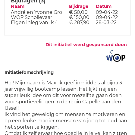
Bijdragen (3)
Naam
Bijdrage
Datum
André en Yvonne Gro
€ 50,00
09-04-22
WOP Schollevaar
€ 150,00
09-04-22
Eigen inleg van Ik (
€ 287,90
28-03-22
Dit initiatief werd gesponsord door:
Initiatiefomschrijving
Hoi! Mijn naam is Max, ik geef inmiddels al bijna 3
jaar vrijwillig bootcamp lessen. Het lijkt mij een
super leuk idee om dit voor mezelf te gaan doen
voor sportievelingen in de regio Capelle aan den
IJssel!
Ik vind het geweldig om mensen te motiveren en
op een leuke manier mensen van jong tot oud aan
het sporten te krijgen.
Omdat ik zelf ervaar hoe goed je in je vel kan zitten