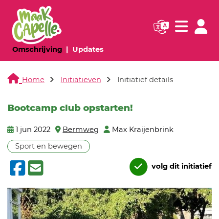
Navigatie websi
Navigatie
(huidige pagina)
(huidige pagina)
Omschrijving
Updates
Home
Initiatieven
Initiatief details
Bootcamp club opstarten!
1 jun 2022
Bermweg
Max Kraijenbrink
Sport en bewegen
volg dit initiatief