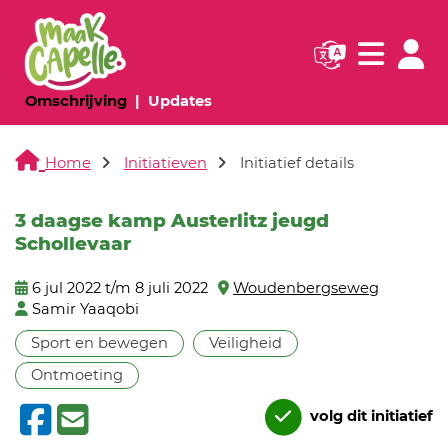
Navigatie websi
Navigatie
(huidige pagina)
(huidige pagina)
Omschrijving
Updates
Home
Initiatieven
Initiatief details
3 daagse kamp Austerlitz jeugd
Schollevaar
6 jul 2022 t/m 8 juli 2022
Woudenbergseweg
Samir Yaaqobi
Sport en bewegen
Veiligheid
Ontmoeting
volg dit initiatief