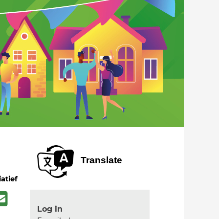
Translate
iatief
Log in