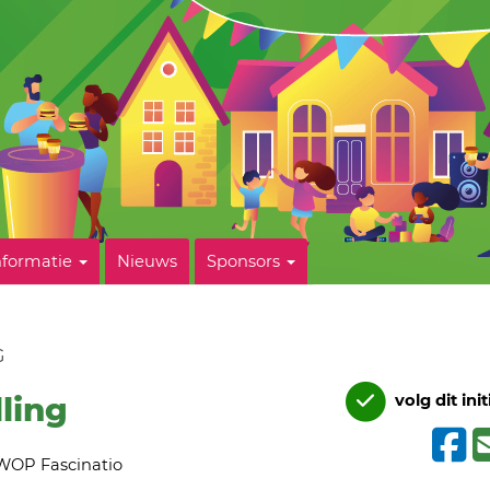
nformatie
Nieuws
Sponsors
G
ling
volg dit init
WOP Fascinatio