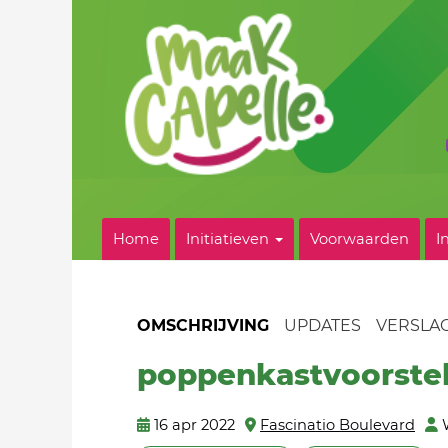
Home
Initiatieven
Voorwaarden
I
OMSCHRIJVING
UPDATES
VERSLA
poppenkastvoorstel
16 apr 2022
Fascinatio Boulevard