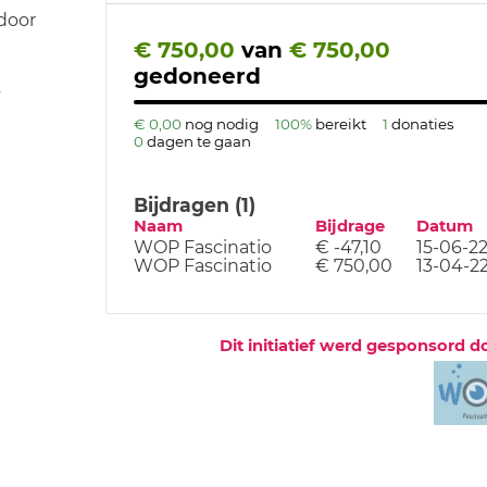
door
€ 750,00
van
€ 750,00
gedoneerd
s
€ 0,00
nog nodig
100%
bereikt
1
donaties
0
dagen te gaan
Bijdragen (1)
Naam
Bijdrage
Datum
WOP Fascinatio
€ -47,10
15-06-2
WOP Fascinatio
€ 750,00
13-04-2
Dit initiatief werd gesponsord d