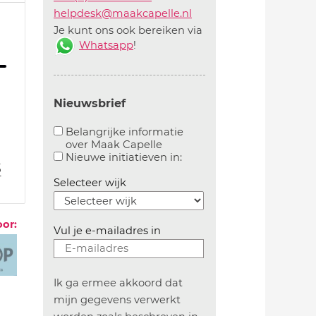
helpdesk@maakcapelle.nl
Je kunt ons ook bereiken via
Whatsapp
!
Nieuwsbrief
Belangrijke informatie
over Maak Capelle
Aanvinken om belangrijke informatie over maakca
Aanvinken om informatie 
Nieuwe initiatieven in:
2
2
Selecteer wijk
oor:
Vul je e-mailadres in
Ik ga ermee akkoord dat
mijn gegevens verwerkt