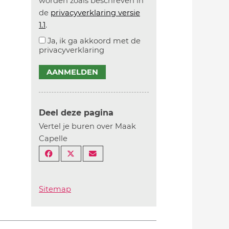
worden zoals beschreven in
de
privacyverklaring versie
1.1
.
Ja, ik ga akkoord met de
privacyverklaring
AANMELDEN
Deel deze pagina
Vertel je buren over Maak
Capelle
Sitemap