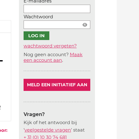
E-mailadres
Wachtwoord
wachtwoord vergeten?
Nog geen account?
Maak
Account
een account aan
.
aanmaken
MELD EEN INITIATIEF AAN
2
Vragen?
Kijk of het antwoord bij
'
veelgestelde vragen
' staat
oor:
+ 31 (0) 10 30 74 681