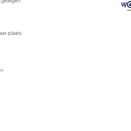
stgelegen
aar plaats
en