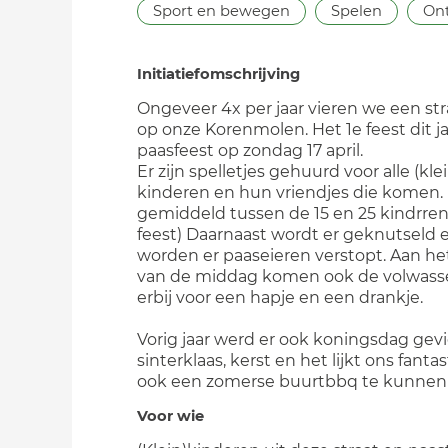
Sport en bewegen
Spelen
On
Initiatiefomschrijving
Ongeveer 4x per jaar vieren we een str
op onze Korenmolen. Het 1e feest dit ja
paasfeest op zondag 17 april.
Er zijn spelletjes gehuurd voor alle (kle
kinderen en hun vriendjes die komen. 
gemiddeld tussen de 15 en 25 kindrren
feest) Daarnaast wordt er geknutseld 
worden er paaseieren verstopt. Aan he
van de middag komen ook de volwas
erbij voor een hapje en een drankje.
Vorig jaar werd er ook koningsdag gevi
sinterklaas, kerst en het lijkt ons fant
ook een zomerse buurtbbq te kunnen
Voor wie