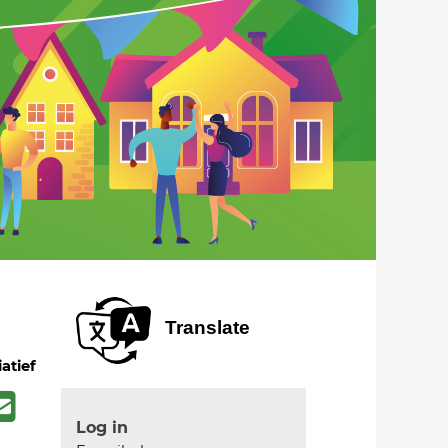
Translate
iatief
Log in