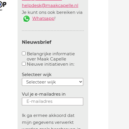
helpdesk@maakcapelle.nl
Je kunt ons ook bereiken via
Whatsapp
!
Nieuwsbrief
Belangrijke informatie
over Maak Capelle
Aanvinken om belangrijke informatie over maakca
Aanvinken om informatie 
Nieuwe initiatieven in:
Selecteer wijk
Vul je e-mailadres in
Ik ga ermee akkoord dat
mijn gegevens verwerkt