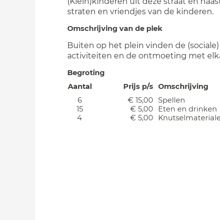
(Klein)kinderen uit deze straat en naa
straten en vriendjes van de kinderen.
Omschrijving van de plek
Buiten op het plein vinden de (sociale)
activiteiten en de ontmoeting met elk
Begroting
Aantal
Prijs p/s
Omschrijving
6
€ 15,00
Spellen
15
€ 5,00
Eten en drinken
4
€ 5,00
Knutselmaterial