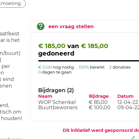
tmoeting
een vraag stellen
aatfeest
ar is het
€ 185,00
van
€ 185,00
gedoneerd
in/buurt)
(
 per
€ 0,00
nog nodig
100%
bereikt
2
donaties
0
dagen te gaan
en
t eind
senen
Bijdragen (2)
Naam
Bijdrage
Datum
WOP Schenkel
€ 85,00
12-04-22
erd,
Buurtbewoners
€ 100,00
09-04-2
astisch om
 houden!
Dit initiatief werd gesponsord d