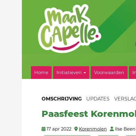
Home
Initiatieven
Voorwaarden
I
OMSCHRIJVING
UPDATES
VERSLA
Paasfeest Korenmo
17 apr 2022
Korenmolen
Ilse Been