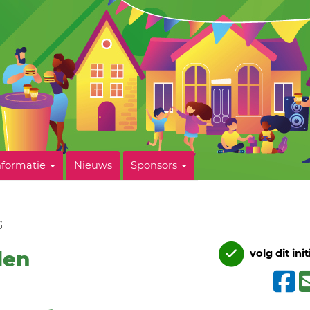
nformatie
Nieuws
Sponsors
G
len
volg dit init