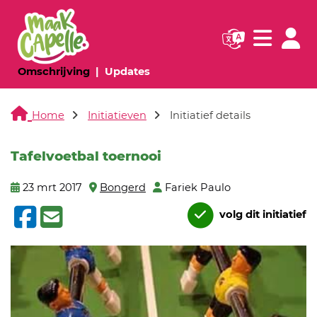
Navigatie websi
Navigatie
(huidige pagina)
(huidige pagina)
Omschrijving
Updates
Home
Initiatieven
Initiatief details
Tafelvoetbal toernooi
23 mrt 2017
Bongerd
Fariek Paulo
volg dit initiatief