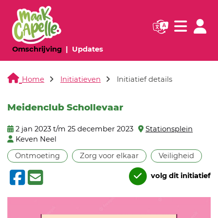
Navigatie websi
Navigatie
(huidige pagina)
(huidige pagina)
Omschrijving
Updates
Home
Initiatieven
Initiatief details
Meidenclub Schollevaar
2 jan 2023 t/m 25 december 2023
Stationsplein
Keven Neel
Ontmoeting
Zorg voor elkaar
Veiligheid
volg dit initiatief