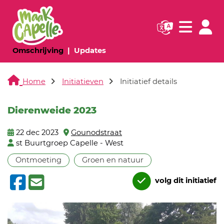
Navigatie websi
Navigatie
(huidige pagina)
(huidige pagina)
Omschrijving
Updates
Home
Initiatieven
Initiatief details
Dierenweide 2023
22 dec 2023
Gounodstraat
st Buurtgroep Capelle - West
Ontmoeting
Groen en natuur
volg dit initiatief