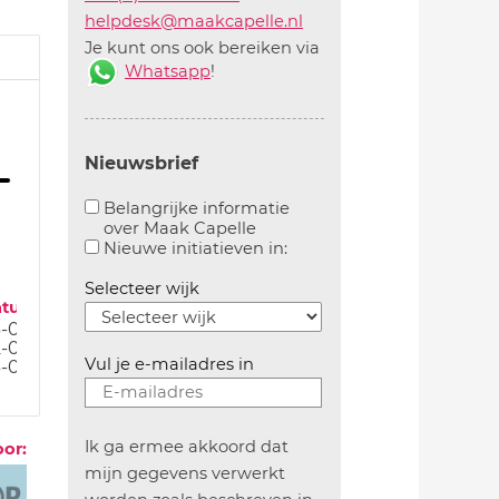
helpdesk@maakcapelle.nl
Je kunt ons ook bereiken via
Whatsapp
!
Nieuwsbrief
Belangrijke informatie
over Maak Capelle
Aanvinken om belangrijke informatie over maakca
Aanvinken om informatie 
Nieuwe initiatieven in:
Selecteer wijk
atum
-05-23
-02-23
Vul je e-mailadres in
-01-23
Ik ga ermee akkoord dat
oor:
mijn gegevens verwerkt