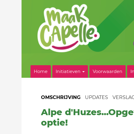
Home
Initiatieven
Voorwaarden
I
OMSCHRIJVING
UPDATES
VERSLA
Alpe d'Huzes...Opge
optie!