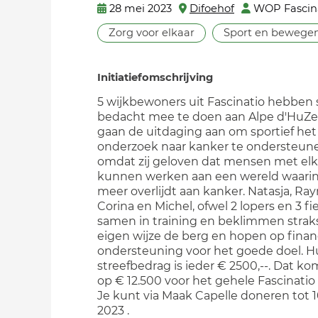
28 mei 2023
Difoehof
WOP Fascin
Zorg voor elkaar
Sport en bewege
Initiatiefomschrijving
5 wijkbewoners uit Fascinatio hebbe
bedacht mee te doen aan Alpe d'HuZe
gaan de uitdaging aan om sportief het
onderzoek naar kanker te ondersteune
omdat zij geloven dat mensen met elk
kunnen werken aan een wereld waarin 
meer overlijdt aan kanker. Natasja, R
Corina en Michel, ofwel 2 lopers en 3 fie
samen in training en beklimmen strak
eigen wijze de berg en hopen op finan
ondersteuning voor het goede doel. 
streefbedrag is ieder € 2500,--. Dat ko
op € 12.500 voor het gehele Fascinatio
Je kunt via Maak Capelle doneren tot 
2023 .