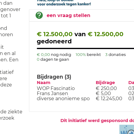
n dan
egenover
een vraag stellen
tot 1
ond
€ 12.500,00
van
€ 12.500,00
horen
gedoneerd
it
n en al
€ 0,00
nog nodig
100%
bereikt
3
donaties
0
dagen te gaan
en. Een
iatief
Bijdragen (3)
ere
Naam
Bijdrage
D
 deze
WOP Fascinatio
€ 250,00
03
Frans Jansen
€ 5,00
02
diverse anonieme spo
€ 12.245,00
03
de ziekte
erzoek
Dit initiatief werd gesponsord d