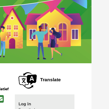
Translate
iatief
Log in