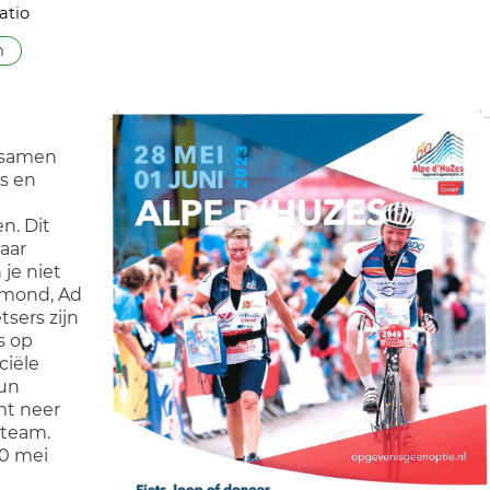
atio
n
n samen
s en
n. Dit
aar
je niet
aymond, Ad
tsers zijn
s op
ciële
Hun
mt neer
 team.
10 mei