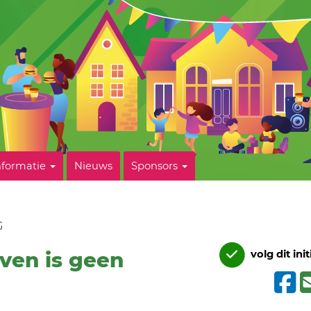
nformatie
Nieuws
Sponsors
G
ven is geen
volg dit init