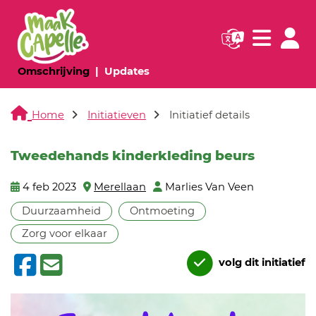
Navigatie websi
Navigatie
(huidige pagina)
(huidige pagina)
Omschrijving
Updates
Home
Initiatieven
Initiatief details
Tweedehands kinderkleding beurs
4 feb 2023
Merellaan
Marlies Van Veen
Duurzaamheid
Ontmoeting
Zorg voor elkaar
volg dit initiatief