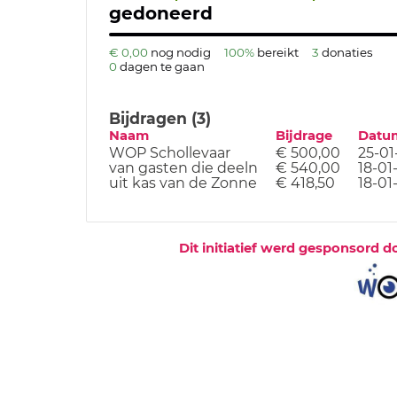
gedoneerd
€ 0,00
nog nodig
100%
bereikt
3
donaties
0
dagen te gaan
Bijdragen (3)
Naam
Bijdrage
Datu
WOP Schollevaar
€ 500,00
25-01
van gasten die deeln
€ 540,00
18-01
uit kas van de Zonne
€ 418,50
18-01
Dit initiatief werd gesponsord d