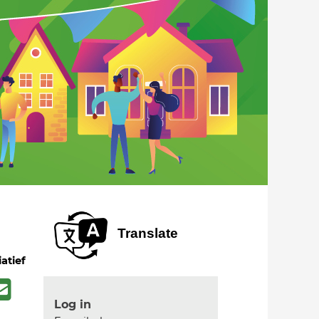
Translate
iatief
Log in