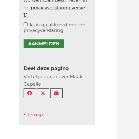
worden zoals beschreven in
de
privacyverklaring versie
1.1
.
Ja, ik ga akkoord met de
privacyverklaring
AANMELDEN
Deel deze pagina
Vertel je buren over Maak
Capelle
Sitemap