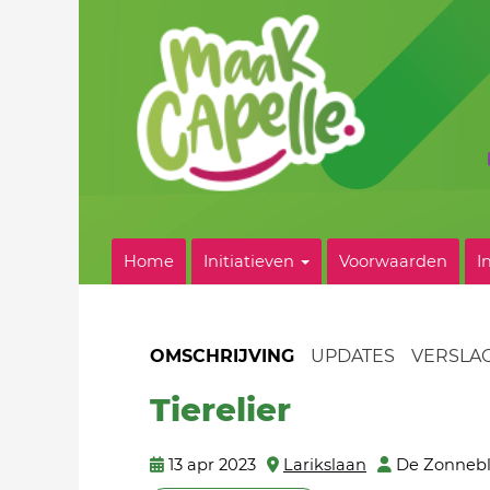
Home
Initiatieven
Voorwaarden
I
OMSCHRIJVING
UPDATES
VERSLA
Tierelier
13 apr 2023
Larikslaan
De Zonnebl