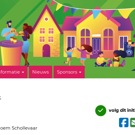
nformatie
Nieuws
Sponsors
G
volg dit init
oem Schollevaar