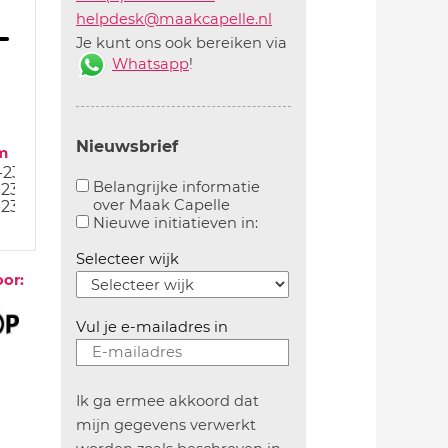
helpdesk@maakcapelle.nl
Je kunt ons ook bereiken via
Whatsapp
!
Nieuwsbrief
m
-23
Belangrijke informatie
-23
over Maak Capelle
-23
Aanvinken om belangrijke informatie over maakca
Aanvinken om informatie 
Nieuwe initiatieven in:
Selecteer wijk
oor:
Vul je e-mailadres in
Ik ga ermee akkoord dat
mijn gegevens verwerkt