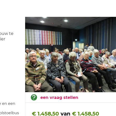
rouw te
ier
een vraag stellen
e en een
€ 1.458,50
van
€ 1.458,50
olstoelbus