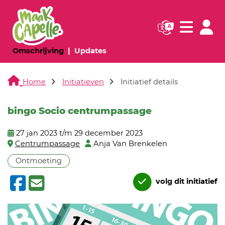
Navigatie websi
Navigatie
(huidige pagina)
(huidige pagina)
Omschrijving
Updates
Home
Initiatieven
Initiatief details
bingo Socio centrumpassage
27 jan 2023 t/m 29 december 2023
Centrumpassage
Anja Van Brenkelen
Ontmoeting
volg dit initiatief