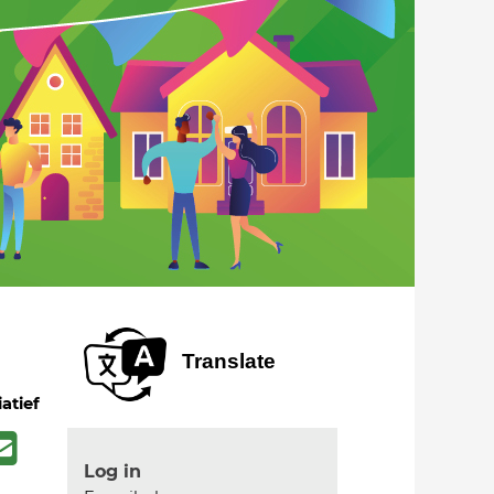
Translate
iatief
Log in