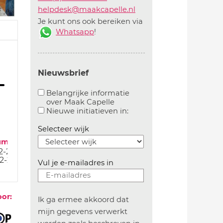
helpdesk@maakcapelle.nl
Je kunt ons ook bereiken via
Whatsapp
!
Nieuwsbrief
Belangrijke informatie
over Maak Capelle
Aanvinken om belangrijke informatie over maakca
Aanvinken om informatie 
Nieuwe initiatieven in:
Selecteer wijk
um
2-23
2-23
Vul je e-mailadres in
oor:
Ik ga ermee akkoord dat
mijn gegevens verwerkt