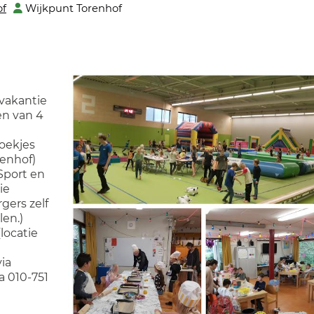
of
Wijkpunt Torenhof
svakantie
en van 4
Koekjes
renhof)
 Sport en
ie
gers zelf
en.)
(locatie
ia
a 010-751