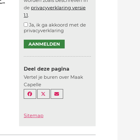
worden zoals beschreven in
de
privacyverklaring versie
1.1
.
Ja, ik ga akkoord met de
privacyverklaring
AANMELDEN
Deel deze pagina
Vertel je buren over Maak
Capelle
Sitemap