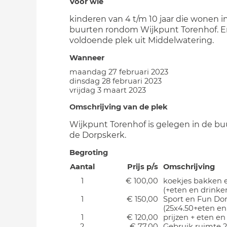
Voor wie
kinderen van 4 t/m 10 jaar die wonen i
buurten rondom Wijkpunt Torenhof. En
voldoende plek uit Middelwatering.
Wanneer
maandag 27 februari 2023
dinsdag 28 februari 2023
vrijdag 3 maart 2023
Omschrijving van de plek
Wijkpunt Torenhof is gelegen in de bu
de Dorpskerk.
Begroting
Aantal
Prijs p/s
Omschrijving
1
€ 100,00
koekjes bakken e
(+eten en drinke
1
€ 150,00
Sport en Fun Do
(25x4.50+eten en
1
€ 120,00
prijzen + eten en
2
€ 77,00
Gebruik ruimte 2