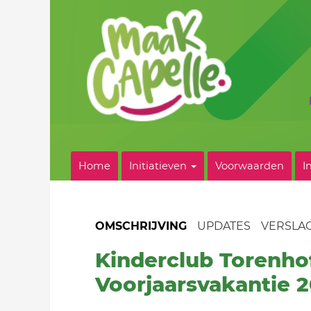
Home
Initiatieven
Voorwaarden
I
OMSCHRIJVING
UPDATES
VERSLA
Kinderclub Torenho
Voorjaarsvakantie 