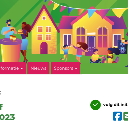
nformatie
Nieuws
Sponsors
G
f
volg dit init
2023