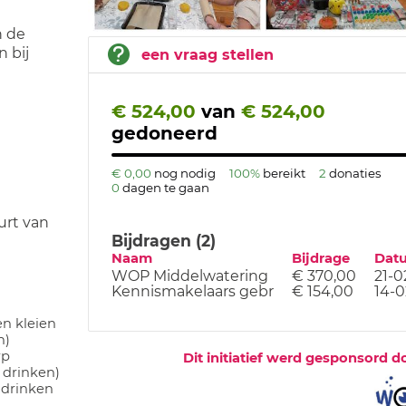
n de
 bij
een vraag stellen
€ 524,00
van
€ 524,00
gedoneerd
€ 0,00
nog nodig
100%
bereikt
2
donaties
0
dagen te gaan
urt van
Bijdragen (2)
Naam
Bijdrage
Dat
WOP Middelwatering
€ 370,00
21-0
Kennismakelaars gebr
€ 154,00
14-0
n kleien
n)
rp
Dit initiatief werd gesponsord d
 drinken)
 drinken