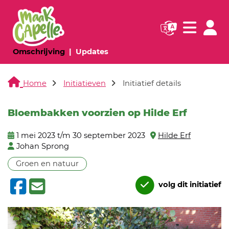
Navigatie websi
Navigatie
(huidige pagina)
(huidige pagina)
Omschrijving
Updates
Home
Initiatieven
Initiatief details
Bloembakken voorzien op Hilde Erf
1 mei 2023 t/m 30 september 2023
Hilde Erf
Johan Sprong
Groen en natuur
volg dit initiatief