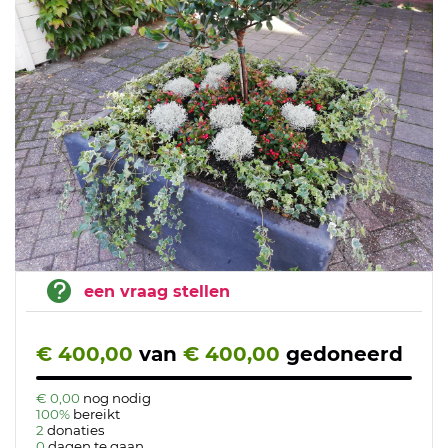
een vraag stellen
€ 400,00
van
€ 400,00
gedoneerd
€ 0,00
nog nodig
100%
bereikt
2
donaties
0
dagen te gaan