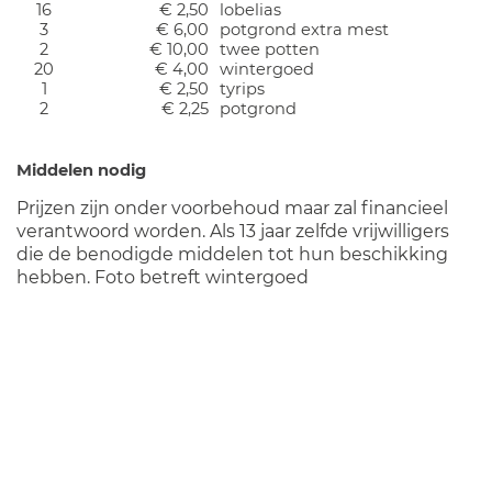
16
€ 2,50
lobelias
3
€ 6,00
potgrond extra mest
2
€ 10,00
twee potten
20
€ 4,00
wintergoed
1
€ 2,50
tyrips
2
€ 2,25
potgrond
Middelen nodig
Prijzen zijn onder voorbehoud maar zal financieel
verantwoord worden. Als 13 jaar zelfde vrijwilligers
die de benodigde middelen tot hun beschikking
hebben. Foto betreft wintergoed