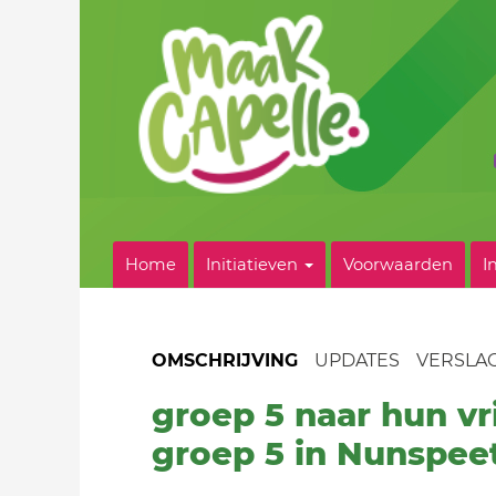
Home
Initiatieven
Voorwaarden
I
OMSCHRIJVING
UPDATES
VERSLA
groep 5 naar hun v
groep 5 in Nunspee