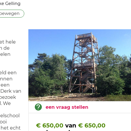
ke Gelling
 bewegen
et hele
n de
selen
eld een
kunnen
n een
 Derk van
 bezoek
l. We
een vraag stellen
elschool
ooi
€ 650,00
van
€ 650,00
n het echt