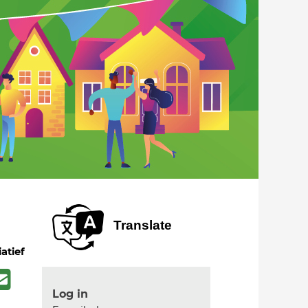
Translate
iatief
Log in