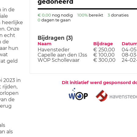
gedoneerd
 in de
€ 0,00
nog nodig
100%
bereikt
3
donaties
iale
0
dagen te gaan
heerlijke
en. Onze
en echt
Bijdragen (3)
n de
Naam
Bijdrage
Datu
naar hun
Havensteder
€ 250,00
04-05
 wat
Capelle aan den IJss
€ 100,00
08-03
WOP Schollevaar
€ 300,00
24-02
dat geld
 2023 in
Dit initiatief werd gesponsord d
rijden,
orlopen
van de
terug
als
n als