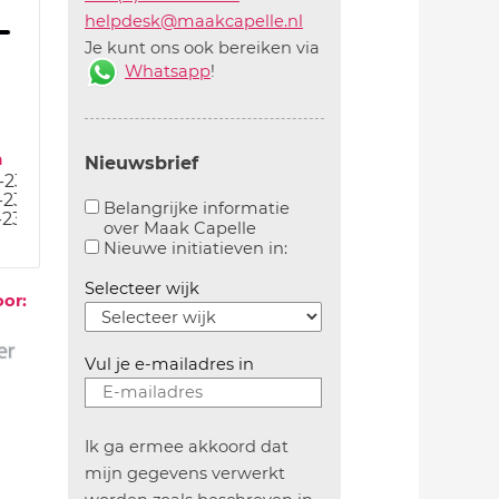
helpdesk@maakcapelle.nl
Je kunt ons ook bereiken via
Whatsapp
!
m
Nieuwsbrief
-23
-23
Belangrijke informatie
-23
over Maak Capelle
Aanvinken om belangrijke informatie over maakca
Aanvinken om informatie 
Nieuwe initiatieven in:
Selecteer wijk
oor:
Vul je e-mailadres in
Ik ga ermee akkoord dat
mijn gegevens verwerkt