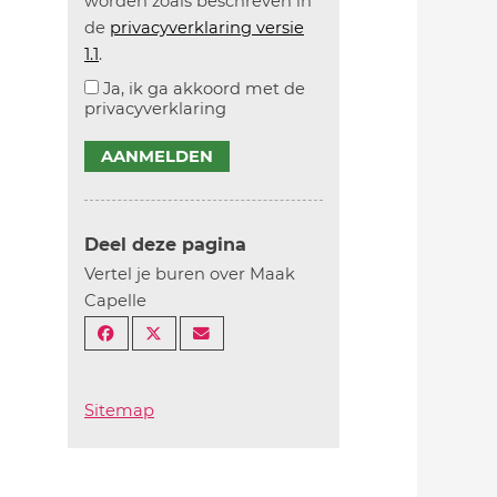
worden zoals beschreven in
de
privacyverklaring versie
1.1
.
Ja, ik ga akkoord met de
privacyverklaring
AANMELDEN
Deel deze pagina
Vertel je buren over Maak
Capelle
Sitemap