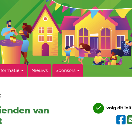
nformatie
Nieuws
Sponsors
G
rienden van
volg dit init
t