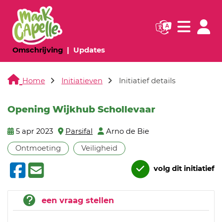
Navigatie websi
Navigatie
(huidige pagina)
(huidige pagina)
Omschrijving
Updates
Home
Initiatieven
Initiatief details
Opening Wijkhub Schollevaar
5 apr 2023
Parsifal
Arno de Bie
Ontmoeting
Veiligheid
volg dit initiatief
een vraag stellen