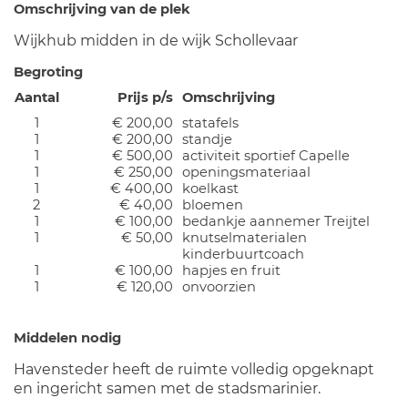
Omschrijving van de plek
Wijkhub midden in de wijk Schollevaar
Begroting
Aantal
Prijs p/s
Omschrijving
1
€ 200,00
statafels
1
€ 200,00
standje
1
€ 500,00
activiteit sportief Capelle
1
€ 250,00
openingsmateriaal
1
€ 400,00
koelkast
2
€ 40,00
bloemen
1
€ 100,00
bedankje aannemer Treijtel
1
€ 50,00
knutselmaterialen
kinderbuurtcoach
1
€ 100,00
hapjes en fruit
1
€ 120,00
onvoorzien
Middelen nodig
Havensteder heeft de ruimte volledig opgeknapt
en ingericht samen met de stadsmarinier.