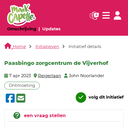
Navigatie websi
Navigatie
(huidige pagina)
(huidige pagina)
Omschrijving
Updates
Home
Initiatieven
Initiatief details
Paasbingo zorgcentrum de Vijverhof
7 apr 2023
Reigerlaan
John Noorlander
Ontmoeting
volg dit initiatief
een vraag stellen