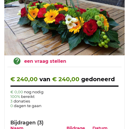
een vraag stellen
€ 240,00
van
€ 240,00
gedoneerd
€ 0,00
nog nodig
100%
bereikt
3
donaties
0
dagen te gaan
Bijdragen (3)
Naam
Bijdrage
Datum