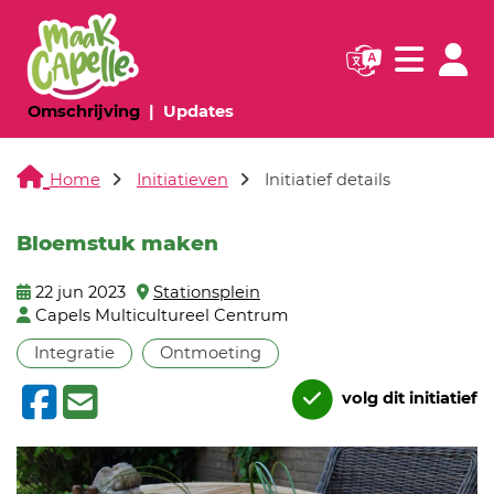
Navigatie websi
Navigatie
(huidige pagina)
(huidige pagina)
Omschrijving
Updates
Home
Initiatieven
Initiatief details
Bloemstuk maken
22 jun 2023
Stationsplein
Capels Multicultureel Centrum
Integratie
Ontmoeting
volg dit initiatief