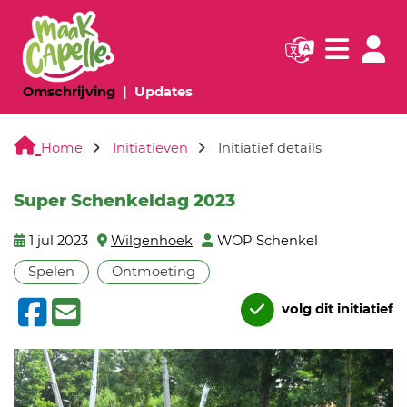
Navigatie websi
Navigatie
(huidige pagina)
(huidige pagina)
Omschrijving
Updates
Home
Initiatieven
Initiatief details
Super Schenkeldag 2023
1 jul 2023
Wilgenhoek
WOP Schenkel
Spelen
Ontmoeting
volg dit initiatief