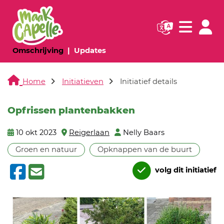
Navigatie websi
Navigatie
(huidige pagina)
(huidige pagina)
Omschrijving
Updates
Home
Initiatieven
Initiatief details
Opfrissen plantenbakken
10 okt 2023
Reigerlaan
Nelly Baars
Groen en natuur
Opknappen van de buurt
volg dit initiatief