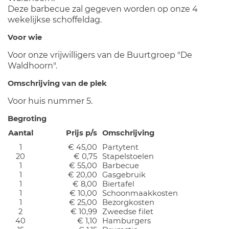
Deze barbecue zal gegeven worden op onze 4
wekelijkse schoffeldag.
Voor wie
Voor onze vrijwilligers van de Buurtgroep "De
Waldhoorn".
Omschrijving van de plek
Voor huis nummer 5.
Begroting
Aantal
Prijs p/s
Omschrijving
1
€ 45,00
Partytent
20
€ 0,75
Stapelstoelen
1
€ 55,00
Barbecue
1
€ 20,00
Gasgebruik
1
€ 8,00
Biertafel
1
€ 10,00
Schoonmaakkosten
1
€ 25,00
Bezorgkosten
2
€ 10,99
Zweedse filet
40
€ 1,10
Hamburgers