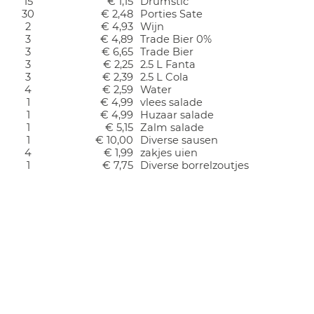
15
€ 1,15
Drumstic
30
€ 2,48
Porties Sate
2
€ 4,93
Wijn
3
€ 4,89
Trade Bier 0%
3
€ 6,65
Trade Bier
3
€ 2,25
2.5 L Fanta
3
€ 2,39
2.5 L Cola
4
€ 2,59
Water
1
€ 4,99
vlees salade
1
€ 4,99
Huzaar salade
1
€ 5,15
Zalm salade
1
€ 10,00
Diverse sausen
4
€ 1,99
zakjes uien
1
€ 7,75
Diverse borrelzoutjes