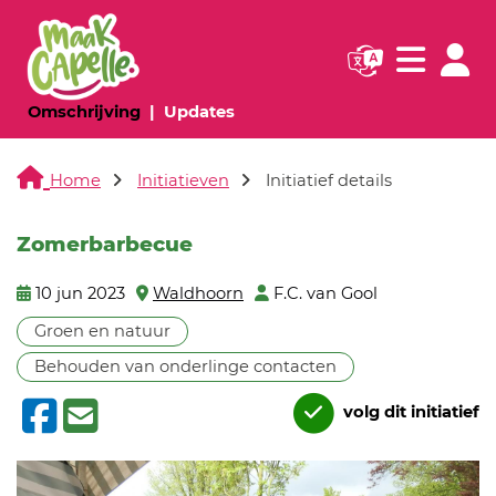
Navigatie websi
Navigatie
(huidige pagina)
(huidige pagina)
Omschrijving
Updates
Home
Initiatieven
Initiatief details
Zomerbarbecue
10 jun 2023
Waldhoorn
F.C. van Gool
Groen en natuur
Behouden van onderlinge contacten
volg dit initiatief