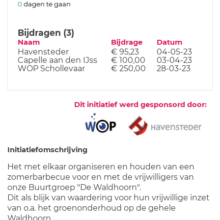
0
dagen te gaan
Bijdragen (3)
Naam
Bijdrage
Datum
Havensteder
€ 95,23
04-05-23
Capelle aan den IJss
€ 100,00
03-04-23
WOP Schollevaar
€ 250,00
28-03-23
Dit initiatief werd gesponsord door:
Initiatiefomschrijving
Het met elkaar organiseren en houden van een
zomerbarbecue voor en met de vrijwilligers van
onze Buurtgroep "De Waldhoorn".
Dit als blijk van waardering voor hun vrijwillige inzet
van o.a. het groenonderhoud op de gehele
Waldhoorn.