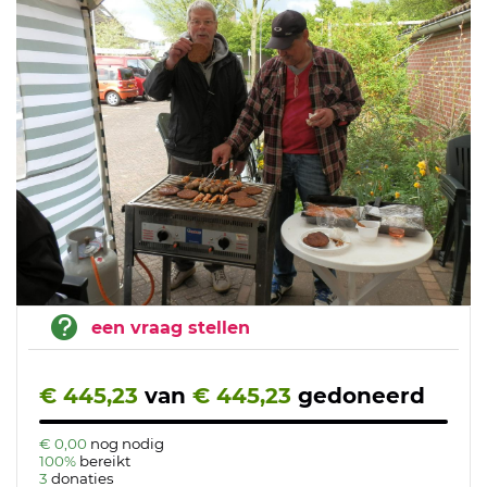
een vraag stellen
€ 445,23
van
€ 445,23
gedoneerd
€ 0,00
nog nodig
100%
bereikt
3
donaties