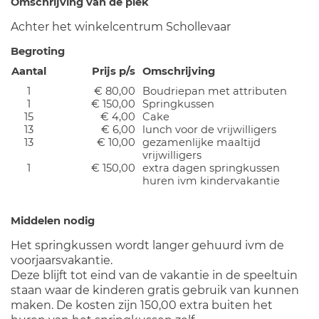
Omschrijving van de plek
Achter het winkelcentrum Schollevaar
Begroting
Aantal
Prijs p/s
Omschrijving
1
€ 80,00
Boudriepan met attributen
1
€ 150,00
Springkussen
15
€ 4,00
Cake
13
€ 6,00
lunch voor de vrijwilligers
13
€ 10,00
gezamenlijke maaltijd
vrijwilligers
1
€ 150,00
extra dagen springkussen
huren ivm kindervakantie
Middelen nodig
Het springkussen wordt langer gehuurd ivm de
voorjaarsvakantie.
Deze blijft tot eind van de vakantie in de speeltuin
staan waar de kinderen gratis gebruik van kunnen
maken. De kosten zijn 150,00 extra buiten het