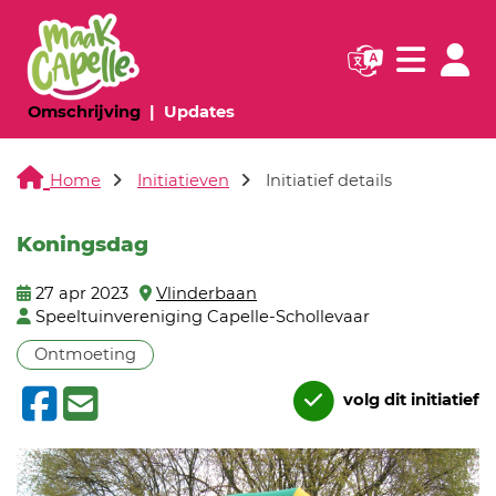
Navigatie websi
Navigatie
(huidige pagina)
(huidige pagina)
Omschrijving
Updates
Home
Initiatieven
Initiatief details
Koningsdag
27 apr 2023
Vlinderbaan
Speeltuinvereniging Capelle-Schollevaar
Ontmoeting
volg dit initiatief