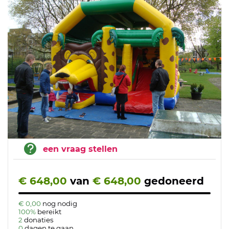
een vraag stellen
€ 648,00
van
€ 648,00
gedoneerd
€ 0,00
nog nodig
100%
bereikt
2
donaties
0
dagen te gaan