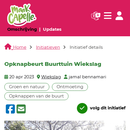
Navigatie websi
Navigatie
(huidige pagina)
(huidige pagina)
Omschrijving
Updates
Home
Initiatieven
Initiatief details
Opknapbeurt Buurttuin Wiekslag
20 apr 2023
Wiekslag
jamal bennamari
Groen en natuur
Ontmoeting
Opknappen van de buurt
volg dit initiatief