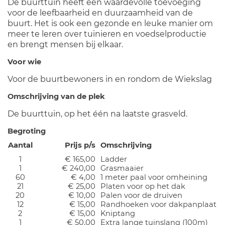
De buurttuin heeft een waardevolle toevoeging
voor de leefbaarheid en duurzaamheid van de
buurt. Het is ook een gezonde en leuke manier om
meer te leren over tuinieren en voedselproductie
en brengt mensen bij elkaar.
Voor wie
Voor de buurtbewoners in en rondom de Wiekslag
Omschrijving van de plek
De buurttuin, op het één na laatste grasveld.
Begroting
Aantal
Prijs p/s
Omschrijving
1
€ 165,00
Ladder
1
€ 240,00
Grasmaaier
60
€ 4,00
1 meter paal voor omheining
21
€ 25,00
Platen voor op het dak
20
€ 10,00
Palen voor de druiven
12
€ 15,00
Randhoeken voor dakpanplaat
2
€ 15,00
Kniptang
1
€ 50,00
Extra lange tuinslang (100m)